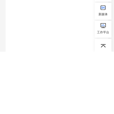
新媒体
工作平台
中国振动工程学会办公室
通讯地址： 南京市御道街29号中国振动工程学会办公室
邮 编：210016
电 话：025-84892135
传 真：025-84892135
邮 箱：csve@nuaa.edu.cn