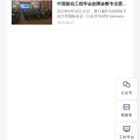
工程学院教授、博士生导师，国家自然科学
中国振动工程学会故障诊断专业委员会主任委员褚福磊教授担任第11届IFToMM转子动力学国际会议主席
基金创新群体负责人，国家级高层次人才。
2023年9月18日-21日，第11届IFToMM转子
长期从事桥梁安全监测研究，提出桥梁力学
动力学国际会议（11th IFToMM International
物理规律与大数据机器学习融合的学术思
Conference on Rotordynamics）在北京召开。
想，创建桥梁安全诊断物理机器学习理论。
2023-09-25
该会议是国际机构学与机器科学联合会（IF
曾任国际结构控制与监测学
ToMM）的系列会议之一，也是转子动力学
领域最高级别的国际学术会议。本次第11届
IFToMM转子动力学国际会议是该系列会议
首次在中国举行,会议由清华大学承办，中
国振动工程学会故障诊断专业委员会主任委
员、清华大学褚福磊教授担任大会主席。国
内外高校、院所、企业
公众号
新媒体
工作平台