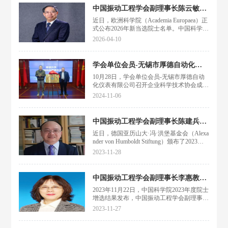
九研究所株洲时代新材料科技股份有限公司
中国振动工程学会副理事长陈云敏院士当选2026年欧洲科学院院士
槃实科技（深圳）有限公司慧石（上海）测
近日，欧洲科学院（Academia Europaea）正
控科技有限公司中国航空工业集团第一飞机
式公布2026年新当选院士名单。中国科学院
设计研究院杭州集智机电股份有限公司
院士、中国振动工程学会副理事长、浙江大
2026-04-10
学陈云敏教授，凭借在岩土工程领域的卓越
学术成就与深远的国际影响力，荣膺欧洲科
学院院士。 欧洲科学院成立于1988年，总
学会单位会员-无锡市厚德自动化仪表有限公司成立企业科协
部位于英国伦敦，是欧盟的“国家科学院”和
10月28日，学会单位会员-无锡市厚德自动
法定科学顾问，由英国皇家学会及欧洲各国
化仪表有限公司召开企业科学技术协会成立
科学院共同发起，是国际上学术领域最广
大会！无锡市委组织部副部长、公务员局局
泛、影响最大的科学组织之一。其院士遴选
2024-11-06
长任洁，市科协副主席徐小虎等领导，及厚
过程极为严苛
德仪表公司徐志强董事长、青年人才代表等
近20余人出席了会议。今年9月，学会在无
中国振动工程学会副理事长陈建兵教授荣获德国冯·洪堡研究奖
锡市厚德自动化仪表有限公司成立了首
近日，德国亚历山大·冯·洪堡基金会（Alexa
个“中国振动工程学会青年人才创新基地”，
nder von Humboldt Stiftung）颁布了2023年
基地以企业为依托，充分把握学会“中国科
秋季亚历山大·冯·洪堡研究奖（Alexander vo
协青年人才托举工程”项目建设的契机，形
2023-11-28
n Humboldt Research Award）的获奖者，以
成以实验室共享、科普教学
表彰他们迄今为止的整体学术成就。同济大
学土木工程学院陈建兵教授因在结构随机动
中国振动工程学会副理事长李惠教授当选中国科学院院士
力学与工程可靠性方面的研究荣获该奖项。
2023年11月22日，中国科学院2023年度院士
陈建兵教授目前是同济大学特聘教授、同济
增选结果发布，中国振动工程学会副理事
大学学术委员会委员、土木工程防灾减灾全
长、哈尔滨工业大学李惠教授当选中国科学
国重点实验室副主任、国家杰出青年科学基
2023-11-27
院院士。李惠，女，1966年11月生，中国振
金获得者（
动工程学会副理事长，哈尔滨工业大学土木